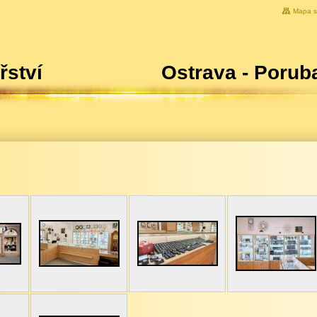
Mapa s
odinářství Ostrava - Porub