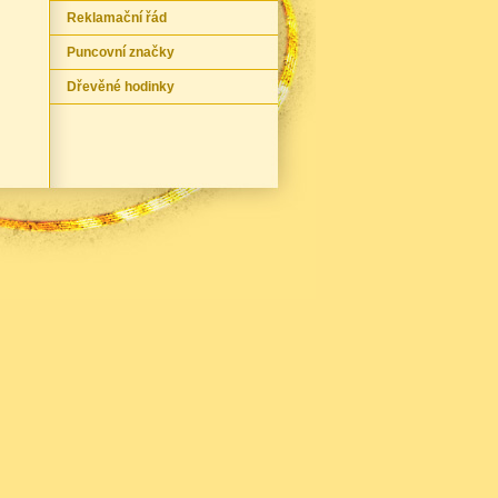
Reklamační řád
Puncovní značky
Dřevěné hodinky